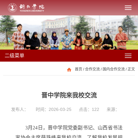
二级菜单
首页
/
合作交流
/
国内合作交流
/ 正文
晋中学院来我校交流
发布人：
时间：2026-03-25
点击：
122
来源：
3
月
24
日
，
晋中学院党委副书记、山西省书法
家协会主席薛珠峰来我校交流，了解我校发展规